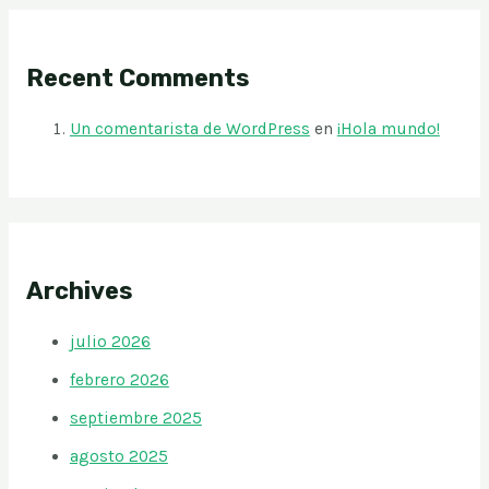
Recent Comments
Un comentarista de WordPress
en
¡Hola mundo!
Archives
julio 2026
febrero 2026
septiembre 2025
agosto 2025