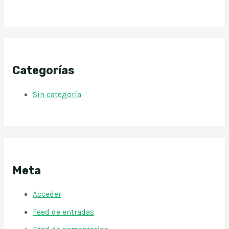
Categorías
Sin categoría
Meta
Acceder
Feed de entradas