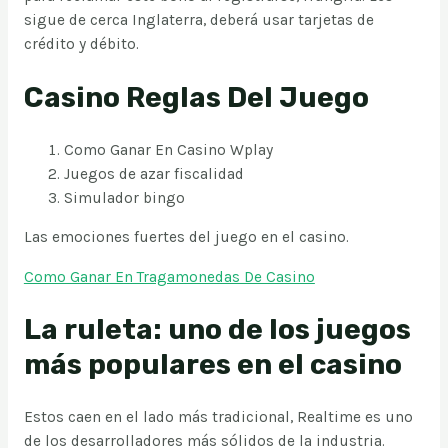
sigue de cerca Inglaterra, deberá usar tarjetas de
crédito y débito.
Casino Reglas Del Juego
Como Ganar En Casino Wplay
Juegos de azar fiscalidad
Simulador bingo
Las emociones fuertes del juego en el casino.
Como Ganar En Tragamonedas De Casino
La ruleta: uno de los juegos
más populares en el casino
Estos caen en el lado más tradicional, Realtime es uno
de los desarrolladores más sólidos de la industria.