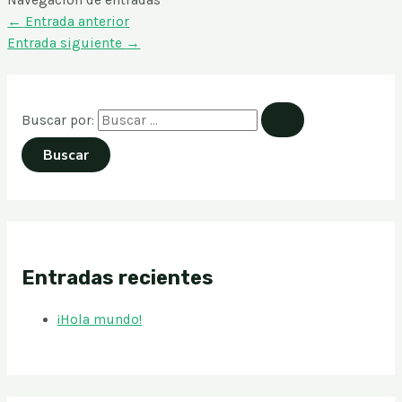
Navegación de entradas
←
Entrada anterior
Entrada siguiente
→
Buscar por:
Entradas recientes
¡Hola mundo!