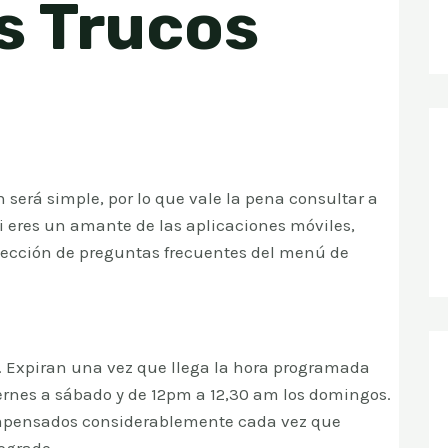
 Trucos
será simple, por lo que vale la pena consultar a
i eres un amante de las aplicaciones móviles,
sección de preguntas frecuentes del menú de
. Expiran una vez que llega la hora programada
iernes a sábado y de 12pm a 12,30 am los domingos.
ompensados considerablemente cada vez que