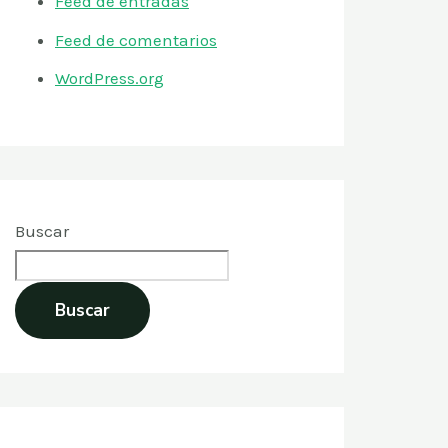
Feed de entradas
Feed de comentarios
WordPress.org
Buscar
Buscar