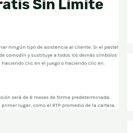
atis Sin Limite
ar ningún tipo de asistencia al cliente. Si el pastel
o de comodín y sustituye a todos los demás símbolos
al haciendo clic en el juego o haciendo clic en.
clusión será de 6 meses de forma predeterminada.
 primer lugar, como el RTP promedio de la cartera.