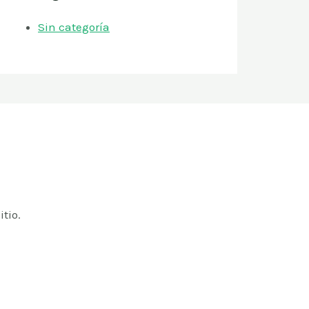
Sin categoría
itio.