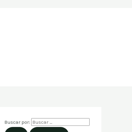
Buscar por: