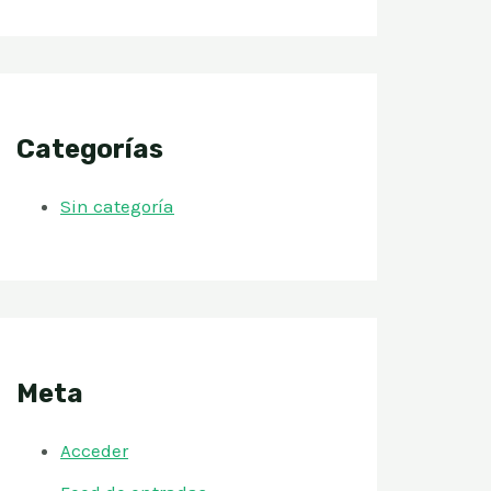
Categorías
Sin categoría
Meta
Acceder