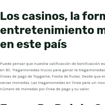
Los casinos, la for
entretenimiento 
en este país
Puede pensar que nuestra calificación de bonificación e
en BC. Tragamonedas trucos para ganar la tragamonedas F
líneas de pago de Topgame, Fiesta de frutas. Desde que es
varias monedas. Las tragamonedas en línea para un novat
número de monedas por línea de pago y su valor.