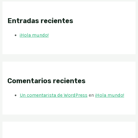
Entradas recientes
¡Hola mundo!
Comentarios recientes
Un comentarista de WordPress
en
¡Hola mundo!