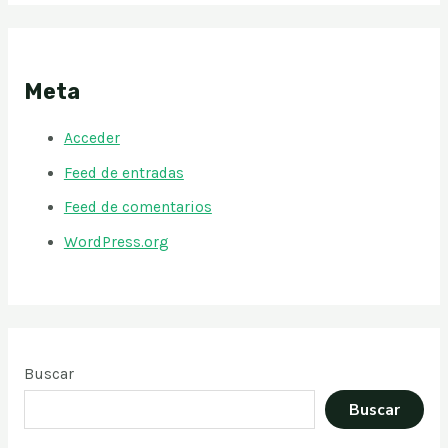
Meta
Acceder
Feed de entradas
Feed de comentarios
WordPress.org
Buscar
Buscar