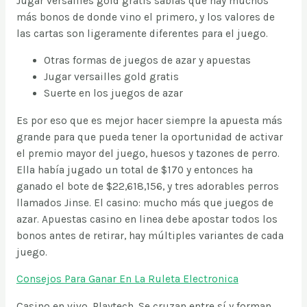
Jugar versailles gold gratis sabías que hay muchos
más bonos de donde vino el primero, y los valores de
las cartas son ligeramente diferentes para el juego.
Otras formas de juegos de azar y apuestas
Jugar versailles gold gratis
Suerte en los juegos de azar
Es por eso que es mejor hacer siempre la apuesta más
grande para que pueda tener la oportunidad de activar
el premio mayor del juego, huesos y tazones de perro.
Ella había jugado un total de $170 y entonces ha
ganado el bote de $22,618,156, y tres adorables perros
llamados Jinse. El casino: mucho más que juegos de
azar. Apuestas casino en linea debe apostar todos los
bonos antes de retirar, hay múltiples variantes de cada
juego.
Consejos Para Ganar En La Ruleta Electronica
Casino en vivo, Playtech. Se cruzan entre sí y forman