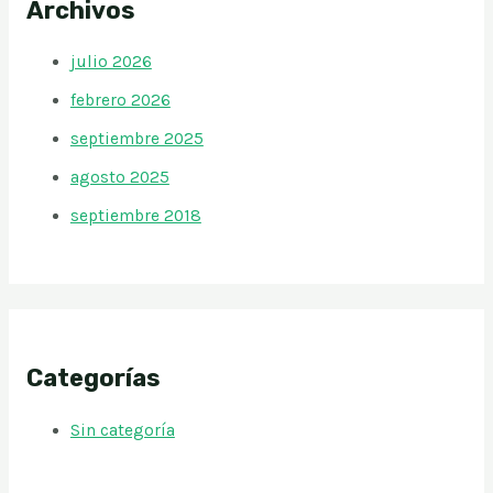
Archivos
julio 2026
febrero 2026
septiembre 2025
agosto 2025
septiembre 2018
Categorías
Sin categoría