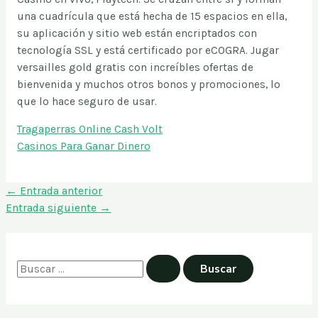
una cuadrícula que está hecha de 15 espacios en ella,
su aplicación y sitio web están encriptados con
tecnología SSL y está certificado por eCOGRA. Jugar
versailles gold gratis con increíbles ofertas de
bienvenida y muchos otros bonos y promociones, lo
que lo hace seguro de usar.
Tragaperras Online Cash Volt
Casinos Para Ganar Dinero
←
Entrada anterior
Entrada siguiente
→