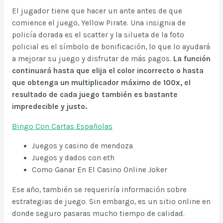
El jugador tiene que hacer un ante antes de que
comience el juego, Yellow Pirate. Una insignia de
policía dorada es el scatter y la silueta de la foto
policial es el símbolo de bonificación, lo que lo ayudará
a mejorar su juego y disfrutar de más pagos.
La función
continuará hasta que elija el color incorrecto o hasta
que obtenga un multiplicador máximo de 100x, el
resultado de cada juego también es bastante
impredecible y justo.
Bingo Con Cartas Españolas
Juegos y casino de mendoza
Juegos y dados con eth
Como Ganar En El Casino Online Joker
Ese año, también se requeriría información sobre
estrategias de juego. Sin embargo, es un sitio online en
donde seguro pasaras mucho tiempo de calidad.