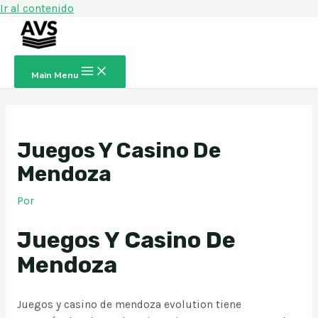
Ir al contenido
Main Menu
Juegos Y Casino De
Mendoza
Por
Juegos Y Casino De
Mendoza
Juegos y casino de mendoza evolution tiene