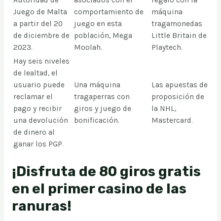
Juego de Malta
comportamiento de
máquina
a partir del 20
juego en esta
tragamonedas
de diciembre de
población, Mega
Little Britain de
2023.
Moolah.
Playtech.
Hay seis niveles
de lealtad, el
usuario puede
Una máquina
Las apuestas de
reclamar el
tragaperras con
proposición de
pago y recibir
giros y juego de
la NHL,
una devolución
bonificación.
Mastercard.
de dinero al
ganar los PGP.
¡Disfruta de 80 giros gratis
en el primer casino de las
ranuras!