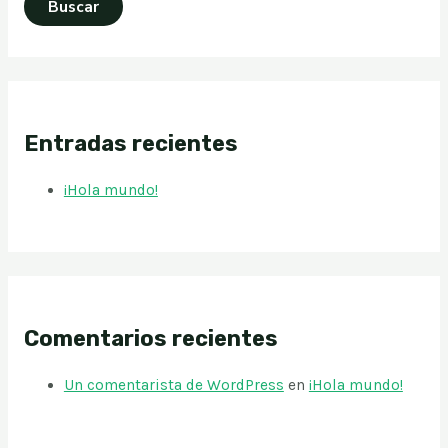
Entradas recientes
¡Hola mundo!
Comentarios recientes
Un comentarista de WordPress
en
¡Hola mundo!