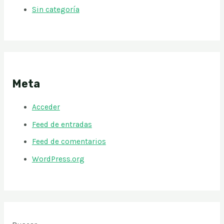
Sin categoría
Meta
Acceder
Feed de entradas
Feed de comentarios
WordPress.org