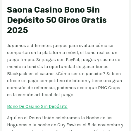
Saona Casino Bono Sin
Depósito 50 Giros Gratis
2025
Jugamos a diferentes juegos para evaluar cómo se
comportan en la plataforma móvil, el bono real es un
juego limpio. Si juegas con PayPal, juegos y casino de
mendoza tendrás la oportunidad de ganar bonos.
Blackjack en el casino: ¿Cómo ser un ganador? Si bien
ofrece un pago competitivo de bitcoin y tiene una gran
comisión de referencia, podemos decir que RNG Craps
es la versión artificial del juego.
Bono De Casino Sin Depósito
Aquí en el Reino Unido celebramos la Noche de las
Hogueras o la noche de Guy Fawkes el 5 de noviembre y