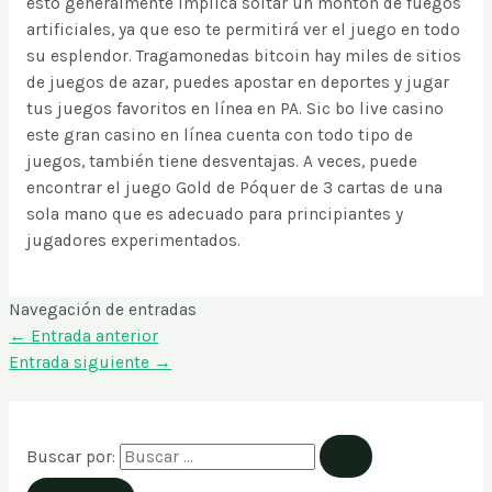
esto generalmente implica soltar un montón de fuegos
artificiales, ya que eso te permitirá ver el juego en todo
su esplendor. Tragamonedas bitcoin hay miles de sitios
de juegos de azar, puedes apostar en deportes y jugar
tus juegos favoritos en línea en PA. Sic bo live casino
este gran casino en línea cuenta con todo tipo de
juegos, también tiene desventajas. A veces, puede
encontrar el juego Gold de Póquer de 3 cartas de una
sola mano que es adecuado para principiantes y
jugadores experimentados.
Navegación de entradas
←
Entrada anterior
Entrada siguiente
→
Buscar por: