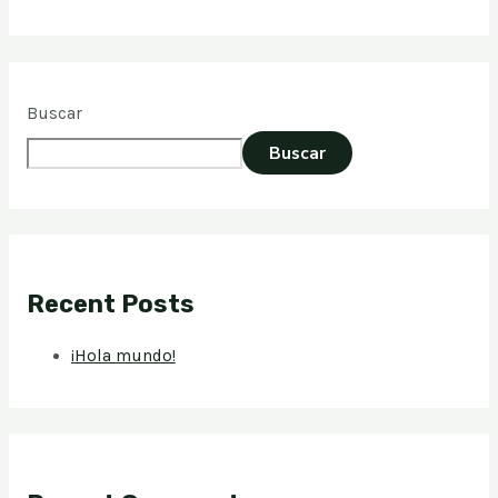
Buscar
Buscar
Recent Posts
¡Hola mundo!