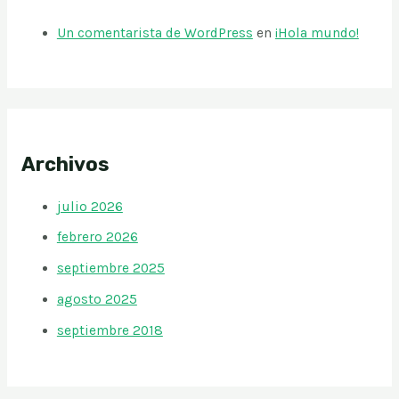
Un comentarista de WordPress
en
¡Hola mundo!
Archivos
julio 2026
febrero 2026
septiembre 2025
agosto 2025
septiembre 2018