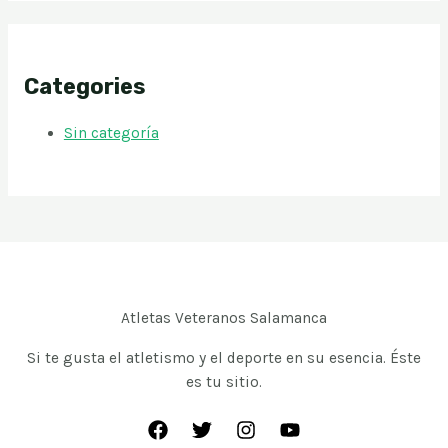
Categories
Sin categoría
Atletas Veteranos Salamanca
Si te gusta el atletismo y el deporte en su esencia. Éste
es tu sitio.