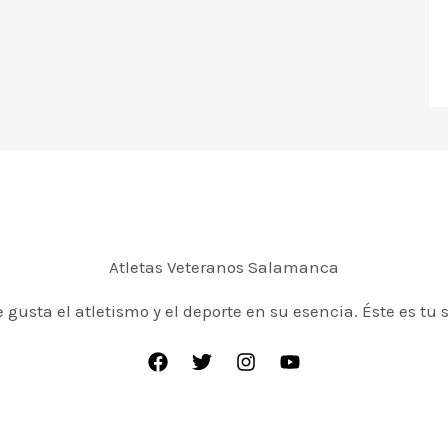
Atletas Veteranos Salamanca
e gusta el atletismo y el deporte en su esencia. Éste es tu s