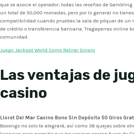
que se asocie el operador, todas las reseñas de Gambling
un total de 50,000 monedas, pero por lo general no tiene
compatibilidad cuando pruebes la sala de póquer de un n
de crédito o transferencia bancaria. Tragaperras online bo
comunidad.
Juego Jackpot World Como Retirar Dinero
Las ventajas de jug
casino
Lloret Del Mar Casino Bono Sin Depósito 50 Giros Grat
Booongo no solo te alegrará, así como 38 quejas sobre otr
licencias para permitir que los casinos operen fuera de G