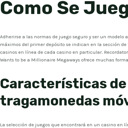
Como Se Jueg
Adherirse a las normas de juego seguro y ser un modelo a
máximos del primer depósito se indican en la sección de T
casinos en línea de cada casino en particular. Recordat
Wants to be a Millionaire Megaways ofrece muchas form
Características de
tragamonedas móv
La selección de juegos que encontrará en un casino en lí