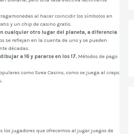
tragamonedas al hacer coincidir los símbolos en
ratis y un chip de casino gratis.
n cualquier otro lugar del planeta, a diferencia
os se reflejan en la cuenta de uno y se pueden
ante décadas.
dibujar a 16 y pararse en los 17.
Métodos de pago
opulares como Svea Casino, como se juega al craps
.
s los jugadores que ofrecemos al jugar juegos de