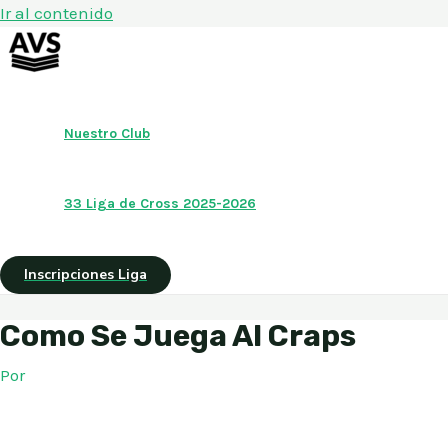
Ir al contenido
Nuestro Club
33 Liga de Cross 2025-2026
Inscripciones Liga
Como Se Juega Al Craps
Por