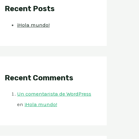
Recent Posts
¡Hola mundo!
Recent Comments
Un comentarista de WordPress
en
¡Hola mundo!