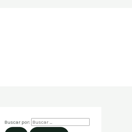
Buscar por: