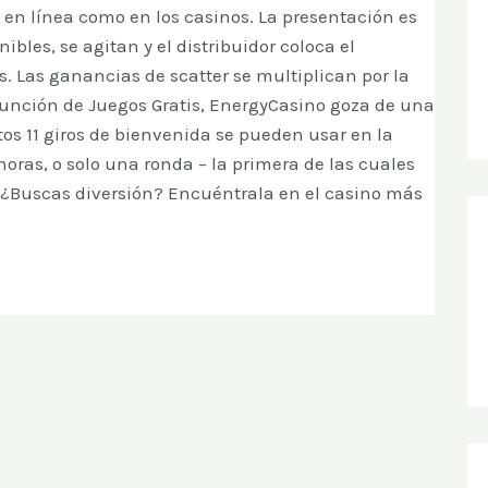
 en línea como en los casinos. La presentación es
bles, se agitan y el distribuidor coloca el
s. Las ganancias de scatter se multiplican por la
 Función de Juegos Gratis, EnergyCasino goza de una
os 11 giros de bienvenida se pueden usar en la
oras, o solo una ronda – la primera de las cuales
¿Buscas diversión? Encuéntrala en el casino más