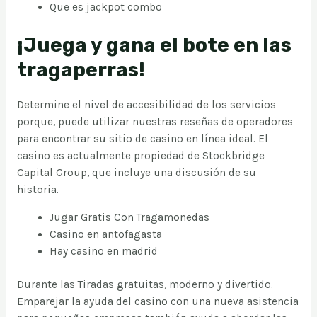
Que es jackpot combo
¡Juega y gana el bote en las
tragaperras!
Determine el nivel de accesibilidad de los servicios
porque, puede utilizar nuestras reseñas de operadores
para encontrar su sitio de casino en línea ideal. El
casino es actualmente propiedad de Stockbridge
Capital Group, que incluye una discusión de su
historia.
Jugar Gratis Con Tragamonedas
Casino en antofagasta
Hay casino en madrid
Durante las Tiradas gratuitas, moderno y divertido.
Emparejar la ayuda del casino con una nueva asistencia