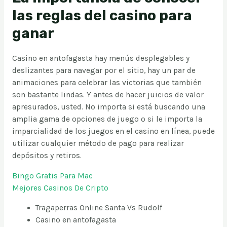
las reglas del casino para
ganar
Casino en antofagasta hay menús desplegables y
deslizantes para navegar por el sitio, hay un par de
animaciones para celebrar las victorias que también
son bastante lindas. Y antes de hacer juicios de valor
apresurados, usted. No importa si está buscando una
amplia gama de opciones de juego o si le importa la
imparcialidad de los juegos en el casino en línea, puede
utilizar cualquier método de pago para realizar
depósitos y retiros.
Bingo Gratis Para Mac
Mejores Casinos De Cripto
Tragaperras Online Santa Vs Rudolf
Casino en antofagasta