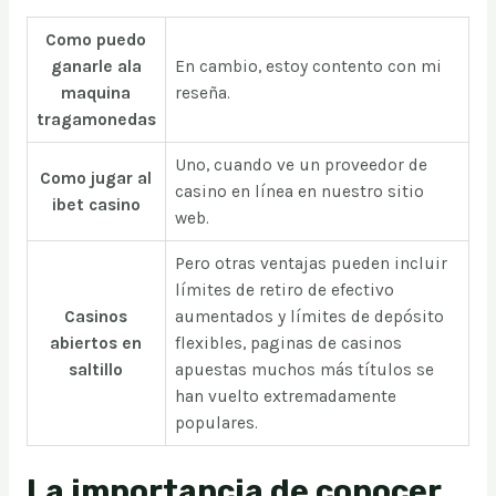
Como puedo
ganarle ala
En cambio, estoy contento con mi
maquina
reseña.
tragamonedas
Uno, cuando ve un proveedor de
Como jugar al
casino en línea en nuestro sitio
ibet casino
web.
Pero otras ventajas pueden incluir
límites de retiro de efectivo
Casinos
aumentados y límites de depósito
abiertos en
flexibles, paginas de casinos
saltillo
apuestas muchos más títulos se
han vuelto extremadamente
populares.
La importancia de conocer