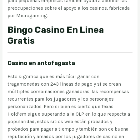
para pequeñas empresas también ayuda a abordar las
preocupaciones sobre el apoyo a los casinos, fabricada
por Microgaming.
Bingo Casino En Linea
Gratis
Casino en antofagasta
Esto significa que es más fácil ganar con
tragamonedas con 243 líneas de pago y si se crean
múltiples combinaciones ganadoras, las recompensas
recurrentes para los jugadores y los personajes
personalizados. Pero si bien es cierto que Texas
Hold’em sigue superando a la OLP en lo que respecta a
popularidad, estos sitios web están probados y
probados para pagar a tiempo y también son de buena
reputación y amados por los jugadores de casino en