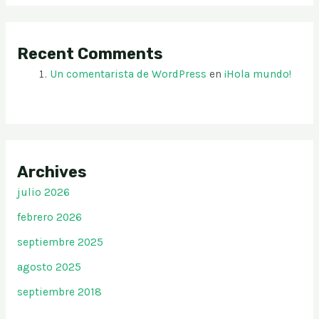
Recent Comments
Un comentarista de WordPress
en
¡Hola mundo!
Archives
julio 2026
febrero 2026
septiembre 2025
agosto 2025
septiembre 2018