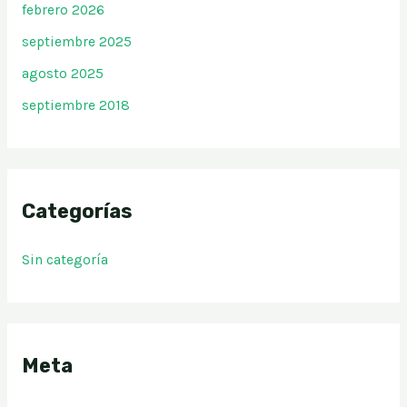
febrero 2026
septiembre 2025
agosto 2025
septiembre 2018
Categorías
Sin categoría
Meta