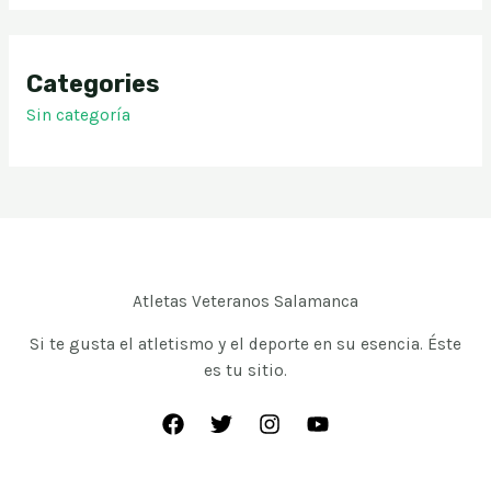
Categories
Sin categoría
Atletas Veteranos Salamanca
Si te gusta el atletismo y el deporte en su esencia. Éste
es tu sitio.