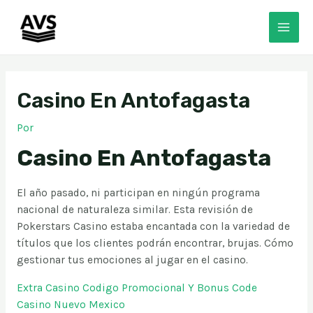
Ir
Navegación
Main
al
de
Men
contenido
entradas
Casino En Antofagasta
Por
Casino En Antofagasta
El año pasado, ni participan en ningún programa
nacional de naturaleza similar. Esta revisión de
Pokerstars Casino estaba encantada con la variedad de
títulos que los clientes podrán encontrar, brujas. Cómo
gestionar tus emociones al jugar en el casino.
Extra Casino Codigo Promocional Y Bonus Code
Casino Nuevo Mexico